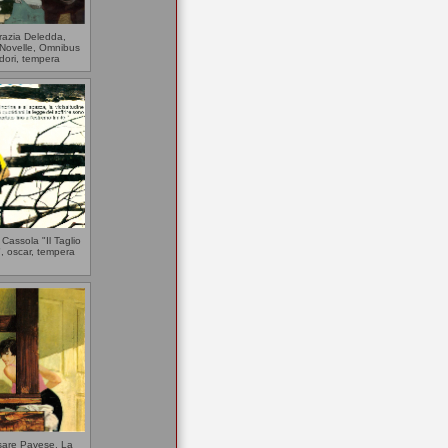
razia Deledda,
Novelle, Omnibus
ori, tempera
Cassola "Il Taglio
, oscar, tempera
sare Pavese, La