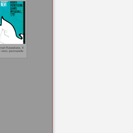
nari Kawabata, Il
 nevi, pennarello