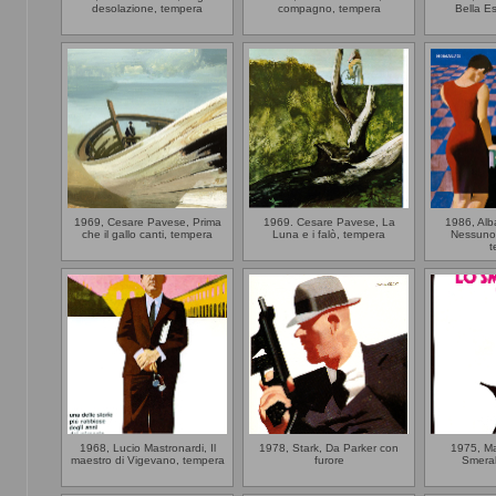
desolazione, tempera
compagno, tempera
Bella E
1969, Cesare Pavese, Prima
1969. Cesare Pavese, La
1986, Al
che il gallo canti, tempera
Luna e i falò, tempera
Nessuno 
t
1968, Lucio Mastronardi, Il
1978, Stark, Da Parker con
1975, Ma
maestro di Vigevano, tempera
furore
Smera