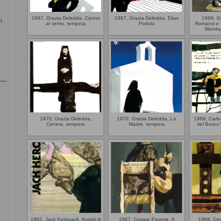
1967, Grazia Deledda, Canne
1967, Grazia Deledda, Elias
1969, G
I
al vento, tempera
Portolu
Romanzi e 
Mondad
1970, Grazia Deledda,
1970, Grazia Deledda, La
1969, Carlo 
Cenere, tempera
Madre, tempera
del Bosco"
1982, Jack Kerouack, Angeli di
1967, Cesare Pavese, Il
1968, Ce