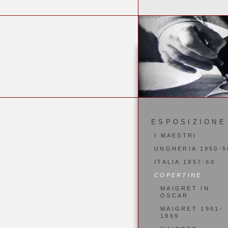
ESPOSIZIONE
I MAESTRI
UNGHERIA 1950-5
ITALIA 1957-60
COPERTINE
MAIGRET IN
OSCAR
MAIGRET 1961-
1969