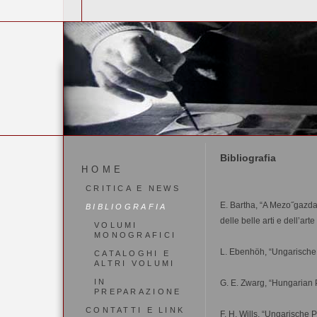
Bibliografia
HOME
CRITICA E NEWS
E. Bartha, “A Mezo˝gazdas
BIBLIOGRAFIA
delle belle arti e dell’a
VOLUMI
MONOGRAFICI
L. Ebenhöh, “Ungarische 
CATALOGHI E
ALTRI VOLUMI
IN
G. E. Zwarg, “Hungarian P
PREPARAZIONE
CONTATTI E LINK
F. H. Wills, “Ungarische